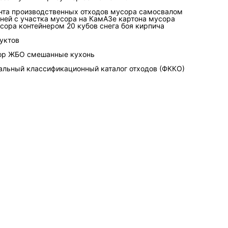
нта
производственных отходов
мусора самосвалом
й металл, торчащие
ней с участка
мусора на КамАЗе
картона
мусора
сора контейнером 20 кубов
снега
боя кирпича
бильным центром тяжести,
уктов
 пропитанные тряпки,
ор
ЖБО
смешанные
кухонь
лив, испарения, риск
альный классификационный каталог отходов (ФККО)
за повторный рейс,
ия с отходами, если вывоз
зделить?
асть пластика, картон),
а),
требующее отдельного
ает объём «дорогого»
бъёмными позициями и
массу. На практике это
 должны выдерживать вес