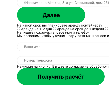
Факт.
Аэрозольные баллоны 
Далее
смешанного мусора они могу
проколы и нагрев.
На какой срок вы планируете аренду контейнера?
Факт.
Свинцово-кислотные а
Аренда на 1–2 дня
Аренда на срок до 1 недели
отдельного сбора; протечки
Напишите пожалуйста, своё имя и телефон
Мы позвоним, чтобы уточнить пару важных нюансов и
снижают риск разлива при 
Факт.
В гаражах встречаютс
остатки. Пыль опасна не «г
пыли и влажная уборка зон
Факт.
«Объёмный вес» влияе
Нажимая на кнопку, Вы даете согласие на обработку
массу. Если груз лёгкий и 
правильной укладкой.
Получить расчёт
Факт.
Масляная ветошь и пр
ограничен отвод тепла; поэ
источников искры.
Как понять, что 