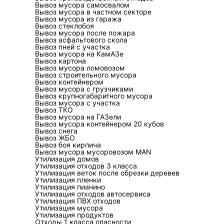
Вывоз мусора самосвалом
без разрыва, иначе мешок с
Вывоз мусора в частном секторе
Вывоз мусора из гаража
Какие вещи относятся к оп
Вывоз стеклобоя
Вывоз мусора после пожара
К опасным и требующим отд
Вывоз асфальтового скола
Вывоз пней с участка
лампы
,
аэрозольные балло
Вывоз мусора на КамАЗе
загрязнённые ими абсорбент
Вывоз картона
Вывоз мусора ломовозом
перевозить без герметичной
Вывоз строительного мусора
Вывоз контейнером
Электронику и проводку выд
Вывоз мусора с грузчиками
Вывоз крупногабаритного мусора
кабель, блоки питания и п
Вывоз мусора с участка
спорный груз.
Вывоз ТКО
Вывоз мусора на ГАЗели
Вывоз мусора контейнером 20 кубов
Вывоз снега
Вывоз ЖБО
Как выглядит раб
Вывоз боя кирпича
Вывоз мусора мусоровозом MAN
Утилизация домов
Надёжная схема начинается 
Утилизация отходов 3 класса
Утилизация веток после обрезки деревев
сортировка с отделением оп
Утилизация пленки
назначению: переработка, п
Утилизация пианино
Утилизация отходов автосервиса
Критичная деталь процесса 
Утилизация ПВХ отходов
Утилизация мусора
крупные предметы через вор
Утилизация продуктов
перекрывать проход. При н
Отходы 1 класса опасности