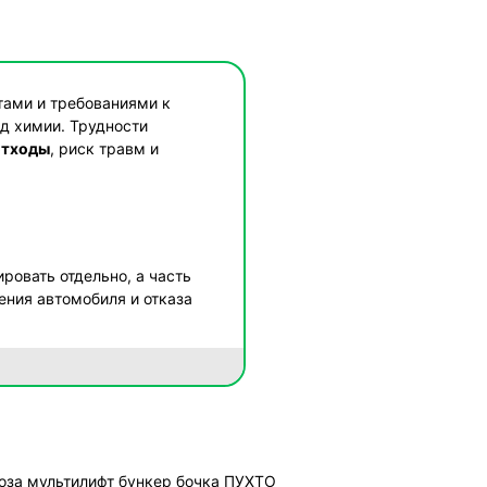
тами и требованиями к
од химии. Трудности
отходы
, риск травм и
ровать отдельно, а часть
ения автомобиля и отказа
тяжёлыми узлами и
рог, отсутствие освещения,
 глаз», а расчётом.
и?
оза мультилифт
бункер
бочка
ПУХТО