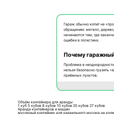
Гараж обычно копит не «пр
обращению: металл, дерево,
начинаются там, где закан
ошибки в логистике.
Почему гаражный
Проблема в неоднородности:
нельзя безопасно грузить «
приёмных пунктов.
Типовой гаражный разбор с
предметами без удобных точ
подъезд с ограничениями, в
Объём контейнера для аренды
1 куб
5 кубов
8 кубов
10 кубов
20 кубов
27 кубов
Аренда контейнеров и машин
Какие риски возн
мусорный контейнер
для раздельного мусора
на кол