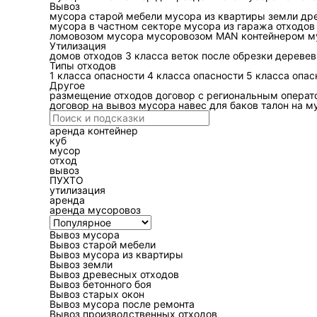
Вывоз
мусора
старой мебели
мусора из квартиры
земли
др
Главные риски —
травмы
и
мусора в частном секторе
мусора из гаража
отходов
ломовозом
мусора мусоровозом MAN
контейнером
м
саморезы, скобы, пружины,
Утилизация
например двигатель, редукт
домов
отходов 3 класса
веток после обрезки деревев
Типы отходов
Отдельный слой — химически
1 класса опасности
4 класса опасности
5 класса опас
Другое
канистры с остатками топли
размещение отходов
договор с региональным опера
возгорания и необходимость
договор на вывоз мусора
навес для баков
талон на м
повреждённый салон, испор
аренда контейнер
организован неправильно.
куб
мусор
отход
вывоз
ПУХТО
Что относится к 
утилизация
аренда
аренда мусоровоз
Минимальная логика разделе
неопасное смешанное
(загр
Вывоз мусора
обращения
(электроника, а
Вывоз старой мебели
Вывоз мусора из квартиры
смешанного потока и упроща
Вывоз земли
Вывоз древесных отходов
Если в гараже лежат остат
Вывоз бетонного боя
Вывоз старых окон
тяжёлыми: минвата и упаков
Вывоз мусора после ремонта
влияет на выбор кузова, н
Вывоз производственных отходов