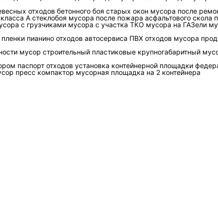
евесных отходов
бетонного боя
старых окон
мусора после ремо
порча имущества
. В гараже часто встречаются стекло, ржавы
 класса А
стеклобоя
мусора после пожара
асфальтового скола
п
усора с грузчиками
мусора с участка
ТКО
мусора на ГАЗели
му
 обломки плитки и бетона, а также тяжёлые предметы с неста
ор, компрессор, сейф, станина.
пленки
пианино
отходов автосервиса
ПВХ отходов
мусора
прод
е и пожароопасные позиции: растворители, краски, аэрозоли,
ности
мусор строительный
пластиковые
крупногабаритный мус
ва и масла. Ошибка в обращении даёт не «грязные руки», а раз
тором
паспорт отходов
установка контейнерной площадки
федер
 отдельной уборки. Финансовый риск выглядит просто: доплата 
усор
пресс компактор
мусорная площадка на 2 контейнера
ченная лестничная клетка, штраф за нарушение правил обращен
мусору из гаража и как его правильно ра
ния строится вокруг трёх групп:
перерабатываемое
(металл, ч
язнённые упаковки, изношенные предметы, часть дерева, резин
ккумуляторы, масла, растворители, лампы, аэрозоли). Это сниж
ет сдачу на приём.
ки стройматериалов, важно понимать разницу между лёгкими о
ки занимают место, а бетон, кирпич и плитка быстро набирают 
а возможность подъёма вручную и на требования к таре: мешки