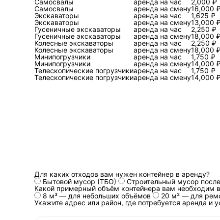
Самосвалы
аренда на час
2,000 ₽
Самосвалы
аренда на смену
16,000 
«вынос мешков» задачей с 
Экскаваторы
аренда на час
1,625 ₽
Экскаваторы
аренда на смену
13,000 
Гусеничные экскаваторы
аренда на час
2,250 ₽
Гусеничные экскаваторы
аренда на смену
18,000 
Колесные экскаваторы
аренда на час
2,250 ₽
Сравнение подход
Колесные экскаваторы
аренда на смену
18,000 
Минипогрузчики
аренда на час
1,750 ₽
Минипогрузчики
аренда на смену
14,000 
Разница не в «удобстве», а 
Телескопические погрузчики
аренда на час
1,750 ₽
соблюдение требований к о
Телескопические погрузчики
аренда на смену
14,000 
Критерий
Оценка объёма и веса
Работа с тяжёлыми пред
Опасные отходы
Защита помещения и подъ
Для каких отходов вам нужен контейнер в аренду?
Итоговая предсказуемост
Бытовой мусор (ТБО)
Строительный мусор после
Какой примерный объём контейнера вам необходим в
8 м³ — для небольших объёмов
20 м³ — для рем
Укажите адрес или район, где потребуется аренда и 
Под капотом: лог