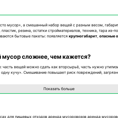
осто мусор», а смешанный набор вещей с разным весом, габари
 пластик, резина, остатки стройматериалов, техника, тара из-п
чиваются бытовые пакеты: появляется
крупногабарит
,
опасные 
 мусор сложнее, чем кажется?
 часть вещей можно сдать как вторсырьё, часть нужно утилизи
в одну кучу». Смешивание повышает риск повреждений, загрязн
талкивается с узкими проходами, пылью, острыми кромками, 
Показать больше
ек захвата. Если добавляются подвальные ступени, высокий по
ремя на погрузку и количество людей становятся не оценкой «на
икают при разборе гаража своими силам
есах
для пищевых отходов
аренда мусоровозов
аренда мусоров