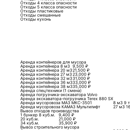
Отходы 4 класса опасности
накладки на пороги и углы.
Отходы 5 класса опасности
Отходы пластиковые
Отходы смешанные
Отходы кухонь
Как выбрать тран
В вывозе важны два парам
остатки и металл быстро да
вторым рейсом, а «большая 
Оценка делается по габари
Аренда контейнеров для мусора
поштучно. Если нет опыта, 
Аренда контейнера 8 м3
9,500 ₽
складывать высоко, а объё
Аренда контейнера 20 м3
21,500 ₽
Аренда контейнера 27 м3
23,000 ₽
Аренда контейнера 32 м3
31,000 ₽
Аренда контейнера 36 м3
33,000 ₽
Аренда контейнера 38 м3
35,000 ₽
Сколько времени 
Аренда спецтехники (1 смена)
Аренда погрузчика-экскаватора Volvo
Аренда экскаватора-погрузчика Terex 880 SX
Срок определяется количес
Аренда мусоровоза МАЗ МКС-3501
8 м3 9 
Аренда мусоровоза КАМАЗ Мультилифт
27 м3 1
всё лежит кучей без сортир
Вывоз отходов производства
добавляется время на отде
1 бункер 8 куб.м.
9,400 ₽
20 куб.м.
21,000 ₽
34 куб.м.
35,900 ₽
Сильно влияет логистика: ш
Вывоз строительного мусора
погодные условия, необходи