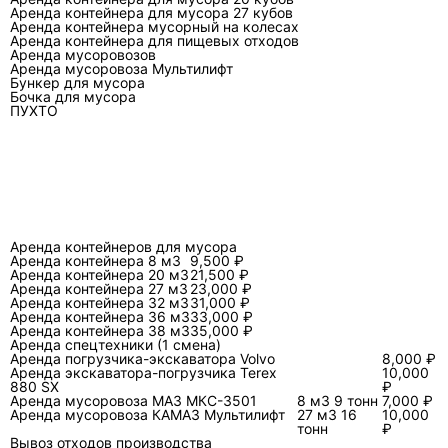
воспринимать как данные конкретной модели:
Аренда контейнера для мусора 27 кубов
у «закрытых» и «усиленных» версий
Аренда контейнера мусорный на колесах
Аренда контейнера для пищевых отходов
параметры могут отличаться.
Аренда мусоровозов
Аренда мусоровоза Мультилифт
На объекте обычно проверяют три вещи:
Бункер для мусора
Бочка для мусора
ширину проезда и «карманы» для манёвра;
ПУХТО
твёрдость основания (чтобы опоры и колёса
техники не провалились); верхние
ограничения по высоте (ворота, навесы,
провода). В разговоре с оператором часто
всплывает термин
—
«пятно установки»
место, где контейнер должен стоять так,
Аренда контейнеров для мусора
Аренда контейнера 8 м3
9,500 ₽
чтобы его можно было забрать крюком без
Аренда контейнера 20 м3
21,500 ₽
перекоса и без риска задеть окружение.
Аренда контейнера 27 м3
23,000 ₽
Аренда контейнера 32 м3
31,000 ₽
Аренда контейнера 36 м3
33,000 ₽
Какие виды 27 м3 встречаются на
Аренда контейнера 38 м3
35,000 ₽
Аренда спецтехники (1 смена)
рынке: стандарт, закрытый,
Аренда погрузчика-экскаватора Volvo
8,000 ₽
усиленный
Аренда экскаватора-погрузчика Terex
10,000
880 SX
₽
Аренда мусоровоза МАЗ МКС-3501
8 м3 9 тонн
7,000 ₽
Короткий ответ:
различие не в «красоте
Аренда мусоровоза КАМАЗ Мультилифт
27 м3 16
10,000
кузова», а в том, как контейнер ведёт себя при
тонн
₽
Вывоз отходов производства