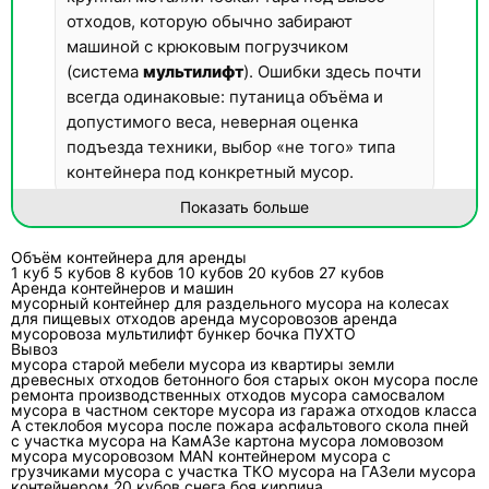
отходов, которую обычно забирают
машиной с крюковым погрузчиком
(система
мультилифт
). Ошибки здесь почти
всегда одинаковые: путаница объёма и
допустимого веса, неверная оценка
подъезда техники, выбор «не того» типа
контейнера под конкретный мусор.
Показать больше
Что значит «контейнер 27 кубов» и
почему его возят мультилифтом?
Объём контейнера для аренды
1 куб
5 кубов
8 кубов
10 кубов
20 кубов
27 кубов
27 м³ — это геометрический объём
Аренда контейнеров и машин
мусорный контейнер
для раздельного мусора
на колесах
внутреннего пространства, а не гарантия, что
для пищевых отходов
аренда мусоровозов
аренда
мусоровоза мультилифт
бункер
бочка
ПУХТО
можно грузить «сколько влезет по высоте и
Вывоз
тяжести». Контейнер такого класса рассчитан
мусора
старой мебели
мусора из квартиры
земли
древесных отходов
бетонного боя
старых окон
мусора после
на работу со спецтехникой: кузов подцепляют
ремонта
производственных отходов
мусора самосвалом
мусора в частном секторе
мусора из гаража
отходов класса
крюком, затягивают на раму и фиксируют. Эта
А
стеклобоя
мусора после пожара
асфальтового скола
пней
схема удобна тем, что контейнер ставят на
с участка
мусора на КамАЗе
картона
мусора ломовозом
мусора мусоровозом MAN
контейнером
мусора с
объект, заполняют, затем меняют на пустой
грузчиками
мусора с участка
ТКО
мусора на ГАЗели
мусора
контейнером 20 кубов
снега
боя кирпича
без перегрузки мусора на месте.