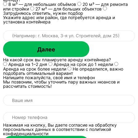
8 м³ — для небольших объёмов
20 м³ — для ремонта
или стройки
27 м³ — для больших объектов
Затрудняюсь ответить, нужен подбор
Грузоподъёмность
Около 14 т.
Указыва
Укажите адрес или район, где потребуется аренда и
(пример)
часто с
установка контейнера
«станда
уточняе
Толщина металла
3/3 мм (стены/дно).
3/3 мм 
Далее
(пример)
базовый
На какой срок вы планируете аренду контейнера?
Аренда на 1–2 дня
Аренда на срок до 1 недели
Аренда на срок более недели
Не определился, важно
подобрать оптимальный вариант
Источники паспортных параметров моделей:
пример
Напишите пожалуйста, своё имя и телефон
«стандарт»
,
пример «закрытый»
,
пример «усиленный»
,
Мы позвоним, чтобы уточнить пару важных нюансов и
пример параметров 27 м³
. Данные зависят от
рассчитать стоимость!
производителя и исполнения; для договора берут паспорт
конкретной тары.
Когда нужен закрытый контейнер с
крышей?
Короткий ответ:
когда проблема не в объёме,
Нажимая на кнопку, Вы даете согласие на обработку
а в контроле мусора. Закрытый контейнер
персональных данных в соответствии
с политикой
конфиденциальности
снижает риск разлёта лёгких фракций,