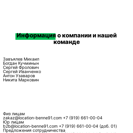
Какой контейнер называют «бункер 27 м3»
и это то же самое?
В разговорной практике «бункер 27» часто
называют тот же контейнер мультилифт на 27
м³. Корректнее ориентироваться на паспорт
Информация
о компании и нашей
изделия: объём, габариты, массу тары и
команде
допустимую нагрузку.
Можно ли грузить выше бортов, чтобы
Завъялев Михаил
Богдан Кучминын
«добрать объём»?
Сергей Фролович
Для перевозки контейнер должен быть
Сергей Иванченко
Антон Узаваров
загружен так, чтобы мусор не создавал
Никита Марковин
«горку», которая мешает фиксации и
безопасной транспортировке. Выступающие
элементы увеличивают риск осыпания и
проблем при движении, а также могут
привести к отказу в вывозе по требованиям
Физ лицам
zakaz@location-benne91.com
+7 (919) 661-00-04
безопасности перевозчика.
Юр лицам
b2b@location-benne91.com
+7 (919) 661-00-04 (доб. 01)
Что важнее при выборе: объём 27 м³ или
Предложения сотрудничества