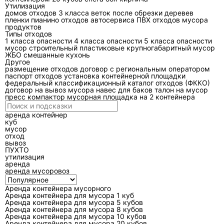
Утилизация
домов
отходов 3 класса
веток после обрезки деревев
По сути, мультилифт решает две задачи:
пленки
пианино
отходов автосервиса
ПВХ отходов
мусора
продуктов
безопасная механизированная погрузка
Типы отходов
тяжёлой тары и транспортировка на полигон/
1 класса опасности
4 класса опасности
5 класса опасности
мусор строительный
пластиковые
крупногабаритный мусор
перегрузочную площадку. Для клиента это
ЖБО
смешанные
кухонь
Другое
означает одно: нужно думать не только о
размещение отходов
договор с региональным оператором
«сколько кубов», но и о том, сможет ли
паспорт отходов
установка контейнерной площадки
федеральный классификационный каталог отходов (ФККО)
машина подъехать, поднять, увести,
договор на вывоз мусора
навес для баков
талон на мусор
развернуться.
пресс компактор
мусорная площадка на 2 контейнера
аренда контейнер
Какие размеры у контейнера 27 м3 и
куб
что измеряют на площадке?
мусор
отход
вывоз
Типовые габариты
, которые часто
ПУХТО
встречаются у производителей и в паспортах
утилизация
аренда
изделий: около
2500 × 6100 × 2350 мм
аренда мусоровоз
(ширина × длина × высота). Масса пустого
Аренда контейнера мусорного
контейнера обычно указывается порядка
2,5
Аренда контейнера для мусора 1 куб
т
, а заявленная грузоподъёмность — около
14
Аренда контейнера для мусора 5 кубов
Аренда контейнера для мусора 8 кубов
т
(для «стандарта»). Эти значения важно
Аренда контейнера для мусора 10 кубов
Аренда контейнера для мусора 20 кубов