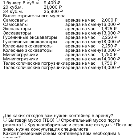
ветре, осадках, тяжёлых фракциях и погрузке.
1 бункер 8 куб.м.
9,400 ₽
20 куб.м.
21,000 ₽
На практике чаще всего выбирают между
34 куб.м.
35,900 ₽
открытым «стандартом», закрытым
Вывоз строительного мусора
Самосвалы
аренда на час
2,000 ₽
контейнером с крышей/воротами и усиленной
Самосвалы
аренда на смену
16,000 ₽
Экскаваторы
аренда на час
1,625 ₽
версией под тяжёлый строительный мусор.
Экскаваторы
аренда на смену
13,000 ₽
Гусеничные экскаваторы
аренда на час
2,250 ₽
Гусеничные экскаваторы
аренда на смену
18,000 ₽
Параметр
Открытый
Закрыты
Колесные экскаваторы
аренда на час
2,250 ₽
«стандарт» 27 м³
Колесные экскаваторы
аренда на смену
18,000 ₽
Минипогрузчики
аренда на час
1,750 ₽
Минипогрузчики
аренда на смену
14,000 ₽
Когда берут
Смешанный
Когда в
Телескопические погрузчики
аренда на час
1,750 ₽
Телескопические погрузчики
аренда на смену
14,000 ₽
строймусор,
мусор о
крупногабарит,
и миним
демонтаж без
разлёт.
«пылящих» мелочей.
Типовые габариты
2500×6100×2350
2500×6
(пример)
мм.
(часто 
короче п
Для каких отходов вам нужен контейнер в аренду?
Бытовой мусор (ТБО)
Строительный мусор после
ремонта
Крупногабаритные и сезонные отходы
Пока не
Масса тары
Около 2,5 т.
Около 2,
знаю, нужна консультация специалиста
Какой примерный объём контейнера вам необходим в
(пример)
аренду?