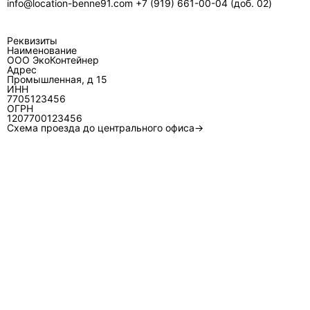
info@location-benne91.com
+7 (919) 661-00-04 (доб. 02)
грузоподъёмность в тоннах?
Для лёгкого мусора ограничителем чаще
становится объём, для тяжёлого
Реквизиты
Наименование
строительного мусора — масса. Поэтому
ООО ЭкоКонтейнер
решение принимают по типу отходов: бетон/
Адрес
Промышленная, д 15
кирпич/грунт быстрее «упираются» в тонны,
ИНН
7705123456
чем в кубы.
ОГРН
1207700123456
Какие типовые размеры у 27 м³ и почему они
Схема проезда до центрального офиса→
«пляшут»?
Часто встречаются габариты порядка
2500×6100×2350 мм, но у разных
производителей и у закрытых/усиленных
исполнений длина, высота и масса тары могут
отличаться. Для точности берут паспорт
конкретной модели, которую привезут на
объект.
Нужен ли закрытый контейнер, если мусор в
основном строительный?
Закрытый вариант имеет смысл, когда есть