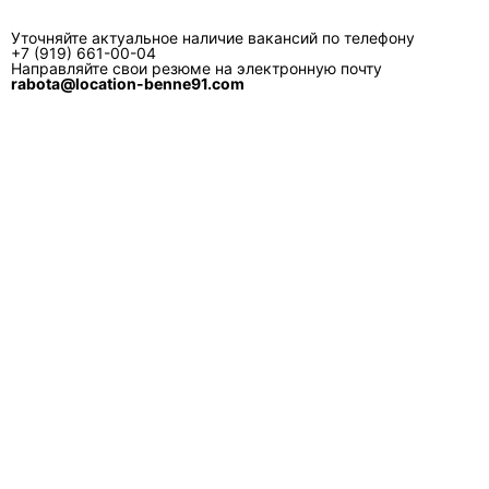
лёгкие фракции и риск разлёта, когда
Уточняйте актуальное наличие вакансий по телефону
площадка рядом с жилыми зонами, либо когда
+7 (919) 661-00-04
важно защитить мусор от осадков. Если мусор
Направляйте свои резюме на электронную почту
rabota@location-benne91.com
тяжёлый и плотный, закрытие не решает
вопрос перегруза по массе.
Почему мультилифт может отказаться ехать
во двор?
Причины обычно технические: недостаточная
ширина/радиус разворота, низкие арки/
провода, слабое основание, плотная парковка
по траектории, невозможность безопасно
поставить и забрать контейнер без риска
зацепить имущество.