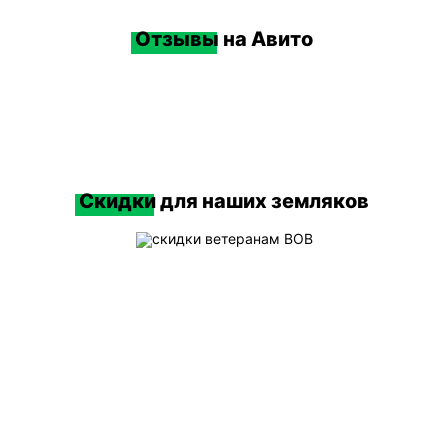
жёсткости, иногда усиление зоны захвата/
опор. Это напрямую связано с тем, выдержит
Отзывы
на Авито
ли контейнер концентрированные нагрузки:
падение кусков бетона, «точечное» давление
металлолома, перегрузку по весу.
Практическая проверка простая: если мусор
тяжёлый и плотный, ключевой ограничитель
—
тонны
, а не кубы. Тогда выбор усиленной
Скидки
для наших земляков
версии снижает риск деформации днища и
проблем при затяжке на раму мультилифта.
Сколько мусора реально
помещается и где начинается
перегруз?
Короткий ответ:
объём 27 м³ не равен
«можно грузить до борта любым материалом».
Перегруз возникает в двух случаях:
превышение допустимой массы по паспорту
тары/машины и «неправильная» геометрия