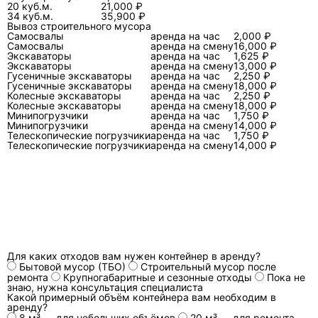
20 куб.м.
21,000 ₽
манипулятором
кузов; часто рассчитан
механиз
34 куб.м.
35,900 ₽
на контейнеры
цикл без 
Вывоз строительного мусора
Самосвалы
аренда на час
2,000 ₽
ограниченной массы.
труда, пр
Самосвалы
аренда на смену
16,000 ₽
подходящ
Экскаваторы
аренда на час
1,625 ₽
Экскаваторы
аренда на смену
13,000 ₽
контейне
Гусеничные экскаваторы
аренда на час
2,250 ₽
Гусеничные экскаваторы
аренда на смену
18,000 ₽
Колесные экскаваторы
аренда на час
2,250 ₽
Бункеровоз/
Телескопическая
Крупнога
Колесные экскаваторы
аренда на смену
18,000 ₽
контейнеровоз
стрела с крюком
строител
Минипогрузчики
аренда на час
1,750 ₽
Минипогрузчики
аренда на смену
14,000 ₽
с крюковым
затягивает сменный
отходы, 
Телескопические погрузчики
аренда на час
1,750 ₽
захватом
контейнер на раму
“контейн
Телескопические погрузчики
аренда на смену
14,000 ₽
(мультилифт)
или снимает его;
оставили 
контейнер работает
наполнил
как сменный кузов.
забрали 
Какие исходные данные дают точный
расчет стоимости?
Для каких отходов вам нужен контейнер в аренду?
На практике стоимость аренды меняется от
Бытовой мусор (ТБО)
Строительный мусор после
ремонта
Крупногабаритные и сезонные отходы
Пока не
условий заказа, а не от “цены за час” на сайте.
знаю, нужна консультация специалиста
Чтобы расчет был точным, нужны: адреса и окна
Какой примерный объём контейнера вам необходим в
аренду?
времени, тип отходов и ориентировочная масса,
8 м³ — для небольших объёмов
20 м³ — для ремонта