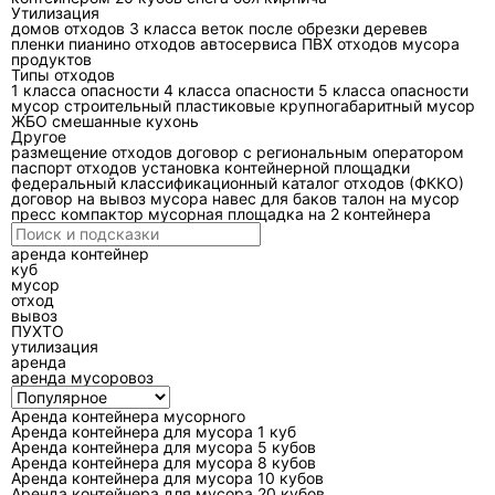
мусоровоза с захватом?
Утилизация
домов
отходов 3 класса
веток после обрезки деревев
пленки
пианино
отходов автосервиса
ПВХ отходов
мусора
Чаще всего это заказчики, у которых сбор идет в
продуктов
контейнерах и нужен механизированный
Типы отходов
1 класса опасности
4 класса опасности
5 класса опасности
подъем. Захват бывает разным: у бункеровозов
мусор строительный
пластиковые
крупногабаритный мусор
это крюковой механизм (мультилифт) для
ЖБО
смешанные
кухонь
Другое
сменных кузовов-контейнеров, у части кузовных
размещение отходов
договор с региональным оператором
мусоровозов — боковой гидроманипулятор для
паспорт отходов
установка контейнерной площадки
федеральный классификационный каталог отходов (ФККО)
подъема контейнеров ограниченной массы. В
договор на вывоз мусора
навес для баков
талон на мусор
реальности запрос “с захватом” означает: «не
пресс компактор
мусорная площадка на 2 контейнера
хочу ручную погрузку и хочу, чтобы машина
аренда контейнер
работала с моими контейнерами».
куб
мусор
Какой тип мусоровоза нужен под ваши
отход
вывоз
отходы и контейнеры?
ПУХТО
утилизация
Подбор начинается не с марки шасси, а с того,
аренда
аренда мусоровоз
что именно вы вывозите: ТКО, упаковку,
крупногабарит, смешанные строительные
Аренда контейнера мусорного
отходы, грунт с включениями, снег, тару. Дальше
Аренда контейнера для мусора 1 куб
Аренда контейнера для мусора 5 кубов
— где это лежит: в евроконтейнерах, бункерах,
Аренда контейнера для мусора 8 кубов
навалом, в местах с ограниченным подъездом. От
Аренда контейнера для мусора 10 кубов
Аренда контейнера для мусора 20 кубов