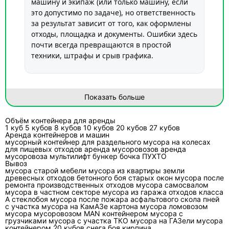
машину и экипаж (или только машину, если
это допустимо по задаче), но ответственность
за результат зависит от того, как оформлены
отходы, площадка и документы. Ошибки здесь
почти всегда превращаются в простой
техники, штрафы и срыв графика.
Почему “просто заказать мусоровоз”
Показать больше
часто заканчивается простоем?
Потому что мусоровоз — это не универсальный
Объём контейнера для аренды
самосвал. У него конкретный тип загрузки,
1 куб
5 кубов
8 кубов
10 кубов
20 кубов
27 кубов
Аренда контейнеров и машин
ограничение по контейнерам и подъезду,
мусорный контейнер
для раздельного мусора
на колесах
требования к маршруту и месту выгрузки, а учет
для пищевых отходов
аренда мусоровозов
аренда
мусоровоза мультилифт
бункер
бочка
ПУХТО
работы обычно идет по сменам и путевым
Вывоз
листам. Если на площадке нет доступа, отходы не
мусора
старой мебели
мусора из квартиры
земли
древесных отходов
бетонного боя
старых окон
мусора после
готовы к погрузке или точка выгрузки не
ремонта
производственных отходов
мусора самосвалом
согласована, машина стоит, а время продолжает
мусора в частном секторе
мусора из гаража
отходов класса
А
стеклобоя
мусора после пожара
асфальтового скола
пней
учитываться по договору.
с участка
мусора на КамАЗе
картона
мусора ломовозом
мусора мусоровозом MAN
контейнером
мусора с
грузчиками
мусора с участка
ТКО
мусора на ГАЗели
мусора
Кому обычно нужна аренда
контейнером 20 кубов
снега
боя кирпича