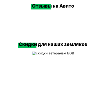
совместимость захвата до выезда?
Отзывы
на Авито
Проверка делается по фактам, а не по
фотографиям. Сверяют: тип загрузки, тип и
габариты контейнеров, способ сцепки (для
мультилифта — конструкция контейнера под
крюк), допустимую массу на единицу подъема
(для манипулятора), габариты техники по
маршруту и условия выгрузки. Отдельно
Скидки
для наших земляков
уточняют, кто обеспечивает доступ на площадку
и кто отвечает за безопасность зоны работы.
Если этого не сделать, ошибка проявляется уже
на объекте — и это почти всегда простой.
Можно ли арендовать мусоровоз без
водителя и чем это рискует?
На рынке встречаются предложения “в прокат
без водителя”, но для большинства прикладных
сценариев вывозов это усложняет
ответственность: кто управляет техникой, кто
ведет путевые документы, кто отвечает за