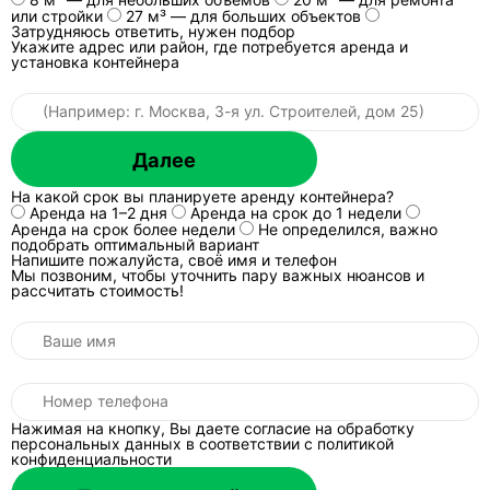
способ загрузки (контейнеры/навал), тип
или стройки
27 м³ — для больших объектов
Затрудняюсь ответить, нужен подбор
контейнеров и их объем, количество точек,
Укажите адрес или район, где потребуется аренда и
необходимость грузчиков, ограничения по
установка контейнера
подъезду (высота арок, ширина проезда, весовые
ограничения), а также куда именно едет
выгрузка. Это не бюрократия: без этих данных вы
не поймете, что именно вы покупаете — часы,
Далее
смену или рейс.
На какой срок вы планируете аренду контейнера?
Аренда на 1–2 дня
Аренда на срок до 1 недели
Что в договоре чаще всего “съедает”
Аренда на срок более недели
Не определился, важно
деньги незаметно?
подобрать оптимальный вариант
Напишите пожалуйста, своё имя и телефон
Первое —
простой
. Если техника приехала, но не
Мы позвоним, чтобы уточнить пару важных нюансов и
рассчитать стоимость!
может приступить к работам по причинам на
стороне заказчика (нет доступа, нет допуска на
объект, отходы не подготовлены), в типовых
договорах время все равно учитывается по
путевым листам. Второе —
мобилизация
(подача на объект и пробег), особенно за
Нажимая на кнопку, Вы даете согласие на обработку
пределы городской зоны. Третье —
переработка
:
персональных данных в соответствии
с политикой
конфиденциальности
смена обычно считается по формату “7+1”, а все
сверх — отдельная тарификация. Четвертое —