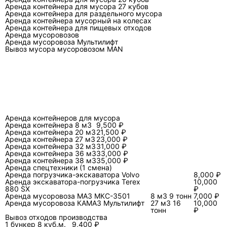
этого зависит тип загрузки (задняя, боковая,
Аренда контейнера для мусора 27 кубов
фронтальная), наличие механизма уплотнения, а
Аренда контейнера для раздельного мусора
Аренда контейнера мусорный на колесах
для сменных бункеров — тип погрузчика
Аренда контейнера для пищевых отходов
(крюковой, тросовый, портальный).
Аренда мусоровозов
Аренда мусоровоза Мультилифт
Вывоз мусора мусоровозом MAN
Сравнение основных вариантов техники
Вариант
Как загружается
Что выво
типовых
Кузовной
Подача отходов в
ТКО и с
мусоровоз с
приемный бункер,
отходы, к
Аренда контейнеров для мусора
Аренда контейнера 8 м3
9,500 ₽
задней
затем прессование
важна
Аренда контейнера 20 м3
21,500 ₽
загрузкой и
пресс-плитой;
компактн
Аренда контейнера 27 м3
23,000 ₽
Аренда контейнера 32 м3
31,000 ₽
уплотнением
выгрузка обычно
перевозки
Аренда контейнера 36 м3
33,000 ₽
через опрокидывание
уплотнен
Аренда контейнера 38 м3
35,000 ₽
Аренда спецтехники (1 смена)
кузова и работу
стабильн
Аренда погрузчика-экскаватора Volvo
8,000 ₽
толкающей плиты.
маршрут 
Аренда экскаватора-погрузчика Terex
10,000
880 SX
₽
Аренда мусоровоза МАЗ МКС-3501
8 м3 9 тонн
7,000 ₽
Мусоровоз с
Гидроманипулятор
Контейн
Аренда мусоровоза КАМАЗ Мультилифт
27 м3 16
10,000
тонн
₽
боковой
поднимает контейнер
площадки
Вывоз отходов производства
загрузкой и
сбоку и опорожняет в
нужен бы
1 бункер 8 куб.м.
9,400 ₽