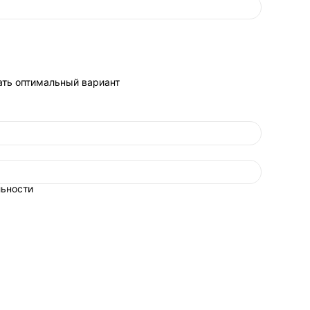
евозки; акт приемки;
тверждение
олненной операции
ать оптимальный вариант
состава и без привязки
 смешивать в одной таре
у «вывезти» без
лучаете подтвержденного
льности
олнителя есть право
ождение, условия
два визуально похожих