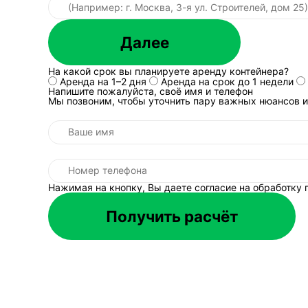
объект обращения
Далее
На какой срок вы планируете аренду контейнера?
Аренда на 1–2 дня
Аренда на срок до 1 недели
Таблица прокручивается г
Напишите пожалуйста, своё имя и телефон
Мы позвоним, чтобы уточнить пару важных нюансов и
Типовые ошибки за
Самая частая ошибка — 
к коду; дальше появляю
то, что потом нельзя ра
понимания, куда и с ка
Нажимая на кнопку, Вы даете согласие на обработку
результата. Четвертая —
выполнять заявленные о
Получить расчёт
Инженерные нюан
ФККО описывает 
факт
образования, состав, аг
отхода в разных процесс