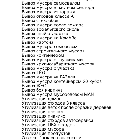
Вывоз мусора самосвалом
хозяйственный оборот),
Вывоз мусора в частном секторе
объекте). Для заказчика
Вывоз мусора из гаража
Вывоз отходов класса А
совпадает вид отхода и
Вывоз стеклобоя
такие действия.
Вывоз мусора после пожара
Вывоз асфальтового скола
Вывоз пней с участка
Когда нужна лицен
Вывоз мусора на КамАЗе
Вывоз картона
Лицензирование связано
Вывоз мусора ломовозом
Вывоз строительного мусора
обработка, утилизация,
Вывоз контейнером
Вывоз мусора с грузчиками
означает, что в цепочке
Вывоз крупногабаритного мусора
выполняет лицензируемы
Вывоз мусора с участка
Вывоз ТКО
отходы, которые могут о
Вывоз мусора на ГАЗели
не формальностью, а сп
Вывоз мусора контейнером 20 кубов
Вывоз ЖБО
Вывоз боя кирпича
Какие документы д
Вывоз мусора мусоровозом MAN
Утилизация домов
Минимальная логика ком
Утилизация отходов 3 класса
Утилизация веток после обрезки деревев
перевозки, документ о 
Утилизация пленки
Утилизация пианино
обращению с отходом. В
Утилизация отходов автосервиса
приема, акты оказанных 
Утилизация ПВХ отходов
Утилизация мусора
привязанные к классифик
Утилизация продуктов
Если у вас «на руках» т
Отходы 1 класса опасности