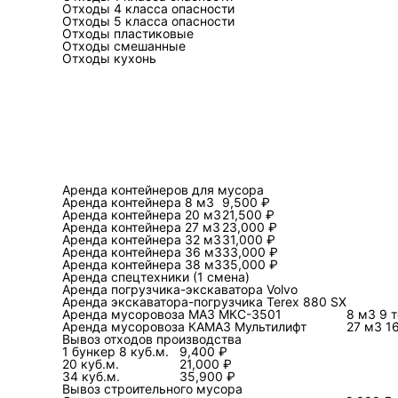
Отходы 4 класса опасности
это выглядит как разрыв
Отходы 5 класса опасности
Отходы пластиковые
Отходы смешанные
Что происходит при
Отходы кухонь
Перевозка — это не про
фракций, неверная марк
опасных отходов повыша
позволять идентифициро
исчезает», если вы прос
цепочке с подтверждае
Аренда контейнеров для мусора
Аренда контейнера 8 м3
9,500 ₽
Сколько стоит выво
Аренда контейнера 20 м3
21,500 ₽
Аренда контейнера 27 м3
23,000 ₽
Цена в этой теме почти 
Аренда контейнера 32 м3
31,000 ₽
Аренда контейнера 36 м3
33,000 ₽
же количество по массе
Аренда контейнера 38 м3
35,000 ₽
отходом, который надо д
Аренда спецтехники (1 смена)
Аренда погрузчика-экскаватора Volvo
необходимость перегруз
Аренда экскаватора-погрузчика Terex 880 SX
Аренда мусоровоза МАЗ МКС-3501
8 м3 9 
сортировка, утилизация
Аренда мусоровоза КАМАЗ Мультилифт
27 м3 1
связки «вид отхода — об
Вывоз отходов производства
1 бункер 8 куб.м.
9,400 ₽
цепочки просто не фикс
20 куб.м.
21,000 ₽
34 куб.м.
35,900 ₽
Сравнение вариант
Вывоз строительного мусора