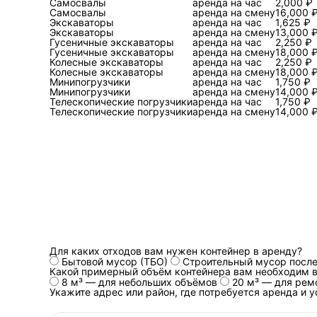
Самосвалы
аренда на час
2,000 ₽
Самосвалы
аренда на смену
16,000 
Ниже — сравнение трех 
Экскаваторы
аренда на час
1,625 ₽
юридические и операци
Экскаваторы
аренда на смену
13,000 
Гусеничные экскаваторы
аренда на час
2,250 ₽
Гусеничные экскаваторы
аренда на смену
18,000 
Колесные экскаваторы
аренда на час
2,250 ₽
Сценарий
Колесные экскаваторы
аренда на смену
18,000 
Минипогрузчики
аренда на час
1,750 ₽
Минипогрузчики
аренда на смену
14,000 
Телескопические погрузчики
аренда на час
1,750 ₽
Телескопические погрузчики
аренда на смену
14,000 
Самостоятельная
сдача
(пункты
приема, разовые
выезды)
Регулярный
вывоз в рамках
коммунальной
схемы
Для каких отходов вам нужен контейнер в аренду?
Бытовой мусор (ТБО)
Строительный мусор после
Какой примерный объём контейнера вам необходим в
8 м³ — для небольших объёмов
20 м³ — для рем
Укажите адрес или район, где потребуется аренда и 
Лицензированный
подрядчик и