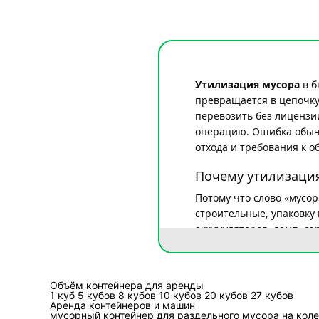
Утилизация мусора
в б
превращается в цепочку 
перевозить без лицензи
операцию. Ошибка обычно
отхода и требования к 
Почему утилизация
Потому что слово «мусо
строительные, упаковку 
аккумуляторов, ламп, аэ
по отходам I–IV классов 
обработка, утилизация,
отходами, включая поло
Объём контейнера для аренды
1 куб
5 кубов
8 кубов
10 кубов
20 кубов
27 кубов
Какие отходы у вас
Аренда контейнеров и машин
мусорный контейнер
для раздельного мусора
на кол