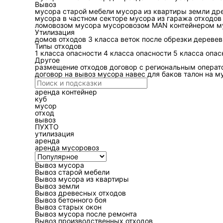
Вывоз
Начинать стоит не с выб
мусора
старой мебели
мусора из квартиры
земли
др
отход; что в составе; в
мусора в частном секторе
мусора из гаража
отходов
ломовозом
мусора мусоровозом MAN
контейнером
м
практике это выглядит 
Утилизация
картон, пластик, стекло
домов
отходов 3 класса
веток после обрезки деревев
Типы отходов
отдельно — все, что пот
1 класса опасности
4 класса опасности
5 класса опас
батарейки, лампы, элект
Другое
размещение отходов
договор с региональным опера
на объекте или примут 
договор на вывоз мусора
навес для баков
талон на м
Что такое ФККО и з
аренда контейнер
куб
мусор
ФККО — это федеральный
отход
происхождению, условия
вывоз
ПУХТО
корректных документов 
утилизация
бумагах и в отчетности,
аренда
аренда мусоровоз
обращения. Если код вы
транспортирование, пр
Вывоз мусора
Вывоз старой мебели
Вывоз мусора из квартиры
Какие этапы прохо
Вывоз земли
Вывоз древесных отходов
Технически цепочка выг
Вывоз бетонного боя
Вывоз старых окон
требований к таре и пр
Вывоз мусора после ремонта
прием на объекте; даль
Вывоз производственных отходов