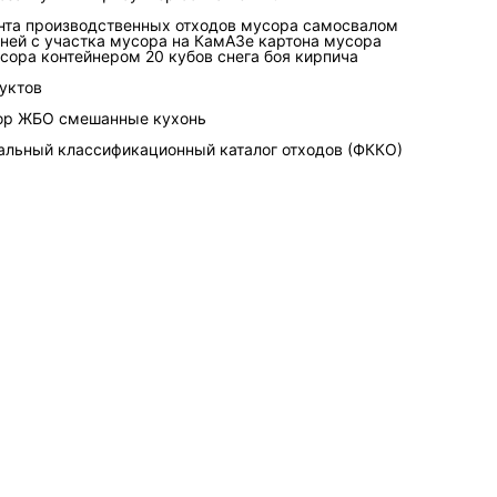
зации: откуда образуется
нта
производственных отходов
мусора самосвалом
емый класс опасности. На
ней с участка
мусора на КамАЗе
картона
мусора
сора контейнером 20 кубов
снега
боя кирпича
мые фракции (бумага,
ара; пищевые; а
уктов
 растворители,
ор
ЖБО
смешанные
кухонь
ск, что отход не примут
альный классификационный каталог отходов (ФККО)
ованы по
форме. Для учета и
дентичность» отхода в
ми и объектами
вор,
а?
ление с соблюдением
ранспортирование;
ция (вовлечение в