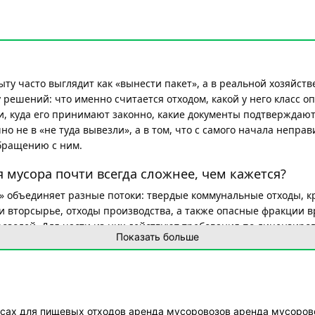
ыту часто выглядит как «вынести пакет», а в реальной хозяйст
решений: что именно считается отходом, какой у него класс оп
и, куда его принимают законно, какие документы подтверждают
 не в «не туда вывезли», а в том, что с самого начала непра
обращению с ним.
 мусора почти всегда сложнее, чем кажется?
р» объединяет разные потоки: твердые коммунальные отходы, 
и вторсырье, отходы производства, а также опасные фракции в
розолей. Для части из них действуют требования по лицензиро
Показать больше
опасности), по классификации и учету, по маршруту и объекту, г
 обезвреживание или размещение. Правовая рамка задается н
жения о лицензировании отдельных операций.
 на самом деле?
есах
для пищевых отходов
аренда мусоровозов
аренда мусоров