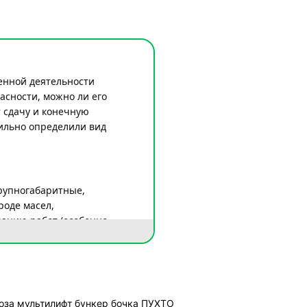
венной деятельности
асности, можно ли его
 сдачу и конечную
вильно определили вид
крупногабаритные,
роде масел,
ванию работ (особенно
де допускается
ормами об обращении с
оза мультилифт
бункер
бочка
ПУХТО